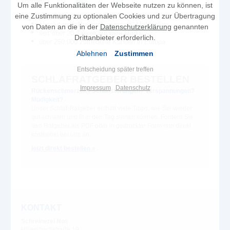
können:
Um alle Funktionalitäten der Webseite nutzen zu können, ist
passt in fast jedes vorhandene Bett
eine Zustimmung zu optionalen Cookies und zur Übertragung
absolut metallfrei und „gesunde“ Materialien
von Daten an die in der
Datenschutzerklärung
genannten
seit über 20 Jahren auf dem Markt
Drittanbieter erforderlich.
über 250.000 zufriedene Kunden in Europa
Ablehnen
Zustimmen
Entscheidung später treffen
SCHLAFRATGEBER BESTELLEN
Impressum
Datenschutz
Rückenschmerzen? Schlafstörungen? Verspannungen?
Müdigkeit?
Unser Schlaf-Ratgeber enthält viele Tipps, wie Sie wieder
gut schlafen und fit in den Tag starten können. Fordern Sie
den Ratgeber als PDF oder in gedruckter Form nun direkt
kostenfrei bei uns an.
jetzt direkt bestellen »
KONTAKT
Schreinerei Nos
Hillersbachstraße 19