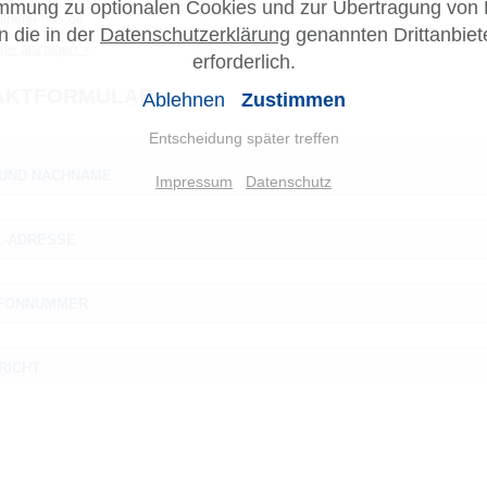
mmung zu optionalen Cookies und zur Übertragung von
inerei-nos.de
n die in der
Datenschutzerklärung
genannten Drittanbiet
rte anzeigen »
erforderlich.
AKTFORMULAR
Ablehnen
Zustimmen
Entscheidung später treffen
 UND NACHNAME
Impressum
Datenschutz
L-ADRESSE
FONNUMMER
RICHT