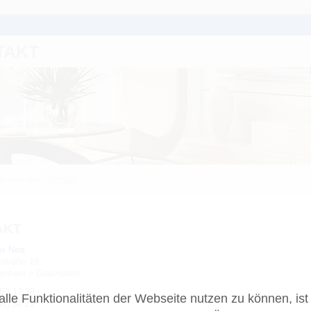
TAKT
n sich hier:
Kontakt
AKT
ei Nos
hstraße 19
enhain – Glashütten
45) 17 38
lle Funktionalitäten der Webseite nutzen zu können, ist
45) 54 29