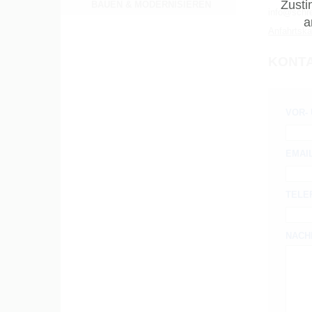
Zusti
BAUEN & MODERNISIEREN
info@schre
a
Anfahrtska
KONT
VOR-
EMAI
TELE
NACH