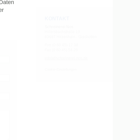
 Daten
er
KONTAKT
Schreinerei Nos
Hillersbachstraße 19
63697 Hirzenhain - Glashütten
Fon (0 60 45) 17 38
Fax (0 60 45) 54 29
info[at]schreinerei-nos.de
Cookie-Einstellungen