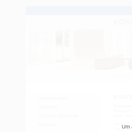
KON
Sie befinde
KONT
UNTERNEHMEN
Schreiner
TREPPEN
Hillersbac
63697 Hirz
SITZEN & SCHLAFEN
Fon (0 60 
WOHNEN
Um a
Fax (0 60 